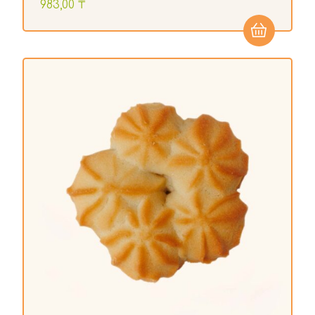
983,00
₸