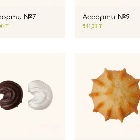
сорти №7
Ассорти №9
00
₸
841,00
₸