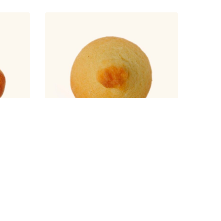
Кнопка
896,00
₸