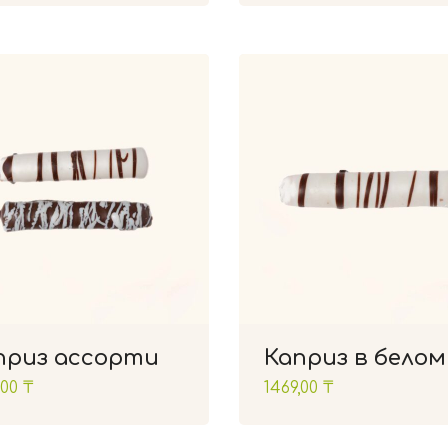
приз ассорти
Каприз в белом
,00
₸
1469,00
₸