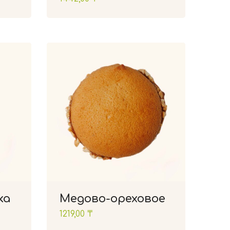
ка
Медово-ореховое
1219,00
₸