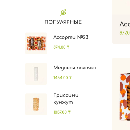
ПОПУЛЯРНЫЕ
Ас
877,
Ассорти №23
874,00
₸
Медовая палочка
1464,00
₸
Гриссини
кунжут
1037,00
₸