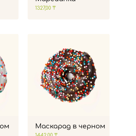
1327,00
₸
лом
Маскарад в черном
1442,00
₸