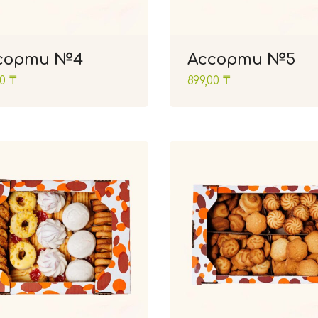
сорти №4
Ассорти №5
00
₸
899,00
₸