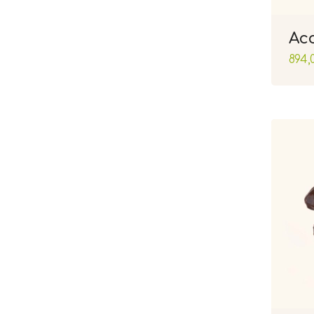
Ас
894,