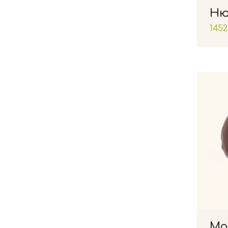
Ню
1452
Ма