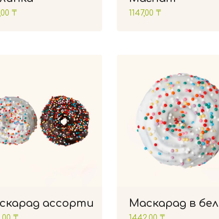
,00
₸
1147,00
₸
скарад ассорти
Маскарад в бе
,00
₸
1442,00
₸