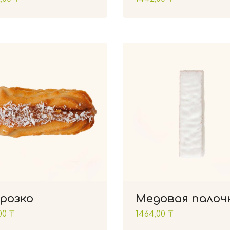
розко
Медовая палоч
00
₸
1464,00
₸