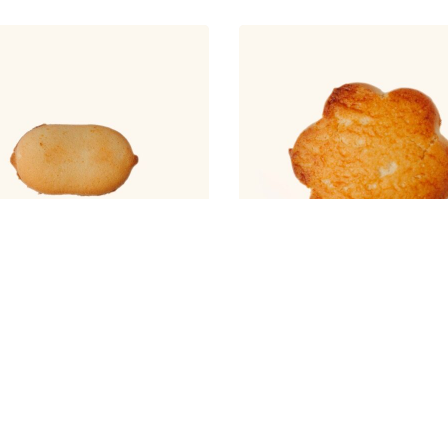
пучино
Карнавал
,00
₸
983,00
₸