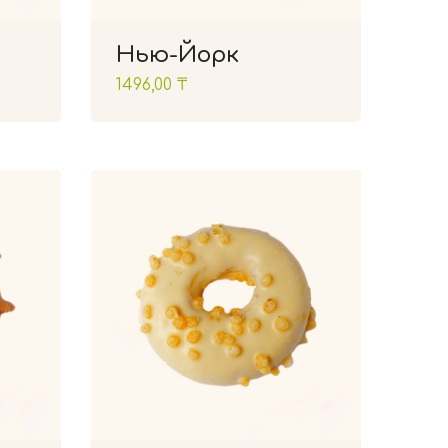
Нью-Йорк
1496,00
₸