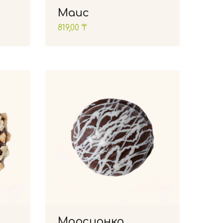
Маис
819,00
₸
Марсианка