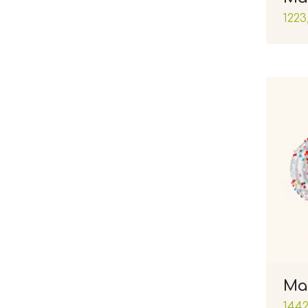
1223
Ма
1442