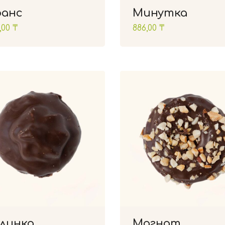
анс
Минутка
,00
₸
886,00
₸
линка
Магнат