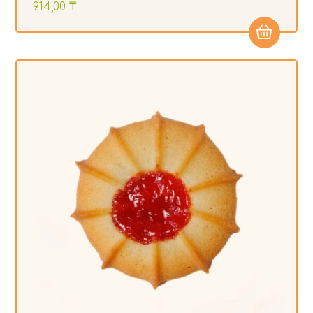
914,00
₸